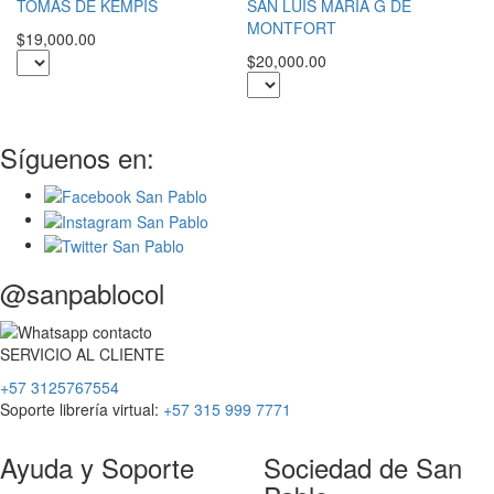
P
TOMÁS DE KEMPIS
SAN LUIS MARIA G DE
MONTFORT
$5
$19,000.00
$20,000.00
Síguenos en:
@sanpablocol
SERVICIO
AL
CLIENTE
+57 3125767554
Soporte librería virtual:
+57 315 999 7771
Ayuda y Soporte
Sociedad de San