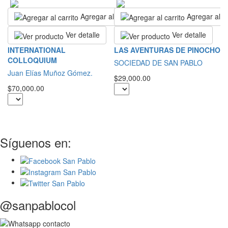
Agregar al carrito
Agregar al ca
Ver detalle
Ver detalle
T
INTERNATIONAL
LAS AVENTURAS DE PINOCHO
D
COLLOQUIUM
SOCIEDAD DE SAN PABLO
S
Juan Elías Muñoz Gómez.
$29,000.00
M
$70,000.00
$2
Síguenos en:
@sanpablocol