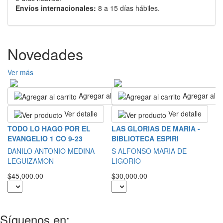
Envíos internacionales:
8 a 15 días hábiles.
Novedades
Ver más
Agregar al carrito
Agregar al ca
Ver detalle
Ver detalle
S
TODO LO HAGO POR EL
LAS GLORIAS DE MARIA -
EVANGELIO 1 CO 9-23
BIBLIOTECA ESPIRI
S
DANILO ANTONIO MEDINA
S ALFONSO MARIA DE
$2
LEGUIZAMON
LIGORIO
$45,000.00
$30,000.00
Síguenos en: