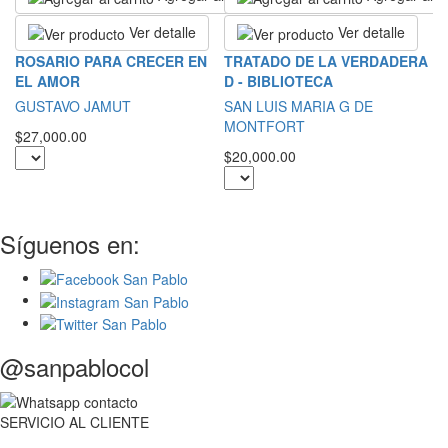
Ver detalle
Ver detalle
S
ROSARIO PARA CRECER EN
TRATADO DE LA VERDADERA
C
EL AMOR
D - BIBLIOTECA
S
GUSTAVO JAMUT
SAN LUIS MARIA G DE
MONTFORT
$5
$27,000.00
$20,000.00
Síguenos en:
@sanpablocol
SERVICIO
AL
CLIENTE