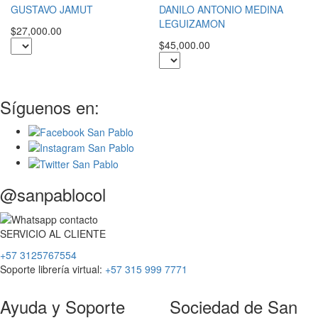
S
GUSTAVO JAMUT
DANILO ANTONIO MEDINA
M
LEGUIZAMON
$27,000.00
$2
$45,000.00
Síguenos en:
@sanpablocol
SERVICIO
AL
CLIENTE
+57 3125767554
Soporte librería virtual:
+57 315 999 7771
Ayuda y Soporte
Sociedad de San