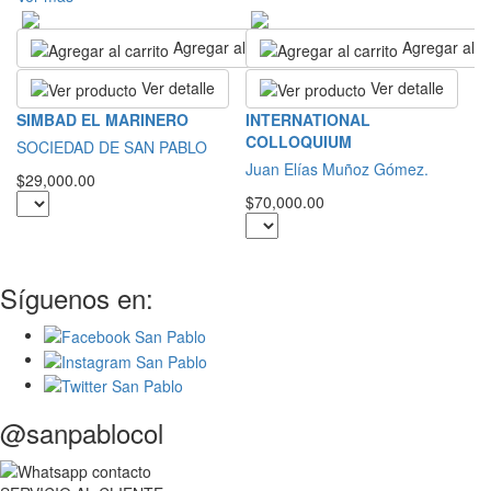
Agregar al carrito
Agregar al ca
Ver detalle
Ver detalle
L
SIMBAD EL MARINERO
INTERNATIONAL
COLLOQUIUM
S
SOCIEDAD DE SAN PABLO
Juan Elías Muñoz Gómez.
$2
$29,000.00
$70,000.00
Síguenos en:
@sanpablocol