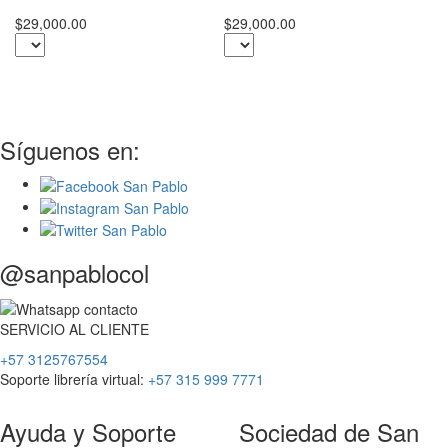
S
$29,000.00
$29,000.00
M
$2
Síguenos en:
@sanpablocol
SERVICIO
AL
CLIENTE
+57 3125767554
Soporte librería virtual:
+57 315 999 7771
Ayuda y Soporte
Sociedad de San