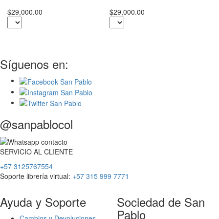
Sa
$29,000.00
$29,000.00
$2
Síguenos en:
@sanpablocol
SERVICIO
AL
CLIENTE
+57 3125767554
Soporte librería virtual:
+57 315 999 7771
Ayuda y Soporte
Sociedad de San
Pablo
Cambios y Devoluciones