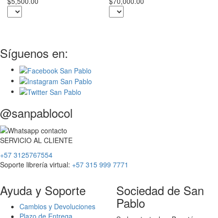
$5,500.00
$70,000.00
$3
Síguenos en:
@sanpablocol
SERVICIO
AL
CLIENTE
+57 3125767554
Soporte librería virtual:
+57 315 999 7771
Ayuda y Soporte
Sociedad de San
Pablo
Cambios y Devoluciones
Plazo de Entrega