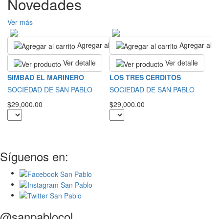
Novedades
Ver más
Agregar al carrito
Agregar al ca
Ver detalle
Ver detalle
L
SIMBAD EL MARINERO
LOS TRES CERDITOS
B
SOCIEDAD DE SAN PABLO
SOCIEDAD DE SAN PABLO
T
$29,000.00
$29,000.00
$1
Síguenos en:
@sanpablocol