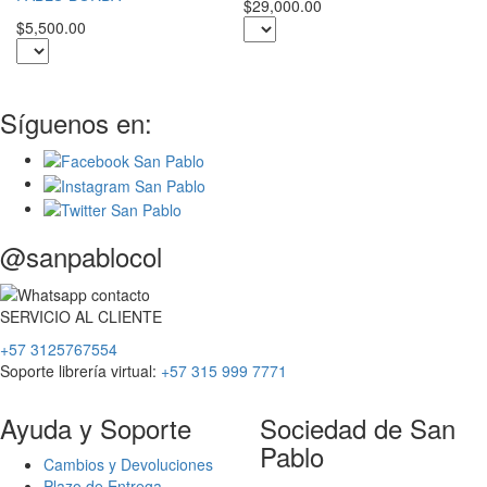
$2
$29,000.00
$5,500.00
Síguenos en:
@sanpablocol
SERVICIO
AL
CLIENTE
+57 3125767554
Soporte librería virtual:
+57 315 999 7771
Ayuda y Soporte
Sociedad de San
Pablo
Cambios y Devoluciones
Plazo de Entrega