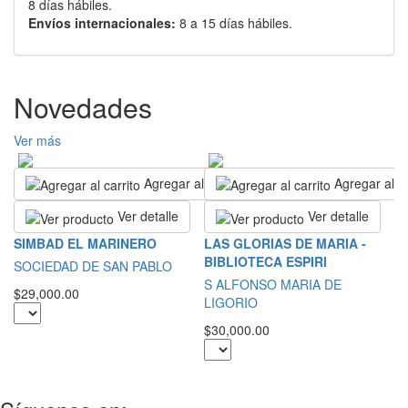
8 días hábiles.
Envíos internacionales:
8 a 15 días hábiles.
Novedades
Ver más
Agregar al carrito
Agregar al ca
Ver detalle
Ver detalle
P
SIMBAD EL MARINERO
LAS GLORIAS DE MARIA -
B
BIBLIOTECA ESPIRI
SOCIEDAD DE SAN PABLO
A
S ALFONSO MARIA DE
$29,000.00
LIGORIO
$1
$30,000.00