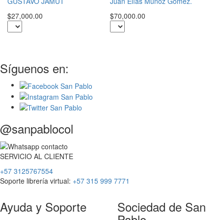
S
GUSTAVO JAMUT
Juan Elías Muñoz Gómez.
L
$27,000.00
$70,000.00
$3
Síguenos en:
@sanpablocol
SERVICIO
AL
CLIENTE
+57 3125767554
Soporte librería virtual:
+57 315 999 7771
Ayuda y Soporte
Sociedad de San
Pablo