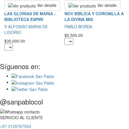
Ver detalle
Ver detalle
L
LAS GLORIAS DE MARIA -
NOV BIBLICA Y CORONILLA A
BIBLIOTECA ESPIRI
LA DIVINA MIS
S
S ALFONSO MARIA DE
PABLO BORDA
$2
LIGORIO
$5,500.00
$30,000.00
Síguenos en:
@sanpablocol
SERVICIO
AL
CLIENTE
+57 3125767554