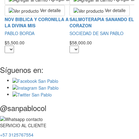
Ver detalle
Ver detalle
L
NOV BIBLICA Y CORONILLA A
SALMOTERAPIA SANANDO EL
LA DIVINA MIS
CORAZON
S
PABLO BORDA
SOCIEDAD DE SAN PABLO
$2
$5,500.00
$58,000.00
Síguenos en:
@sanpablocol
SERVICIO
AL
CLIENTE
+57 3125767554