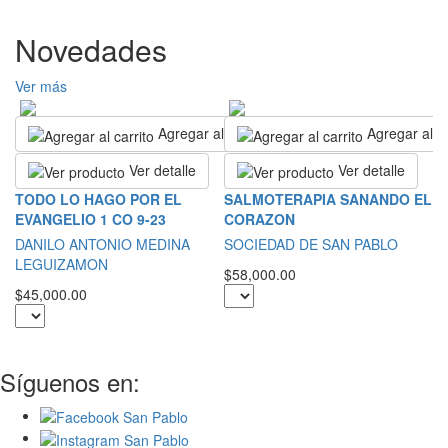
Novedades
Ver más
Agregar al carrito
Agregar al ca
Ver detalle
Ver detalle
L
TODO LO HAGO POR EL
SALMOTERAPIA SANANDO EL
B
EVANGELIO 1 CO 9-23
CORAZON
S
DANILO ANTONIO MEDINA
SOCIEDAD DE SAN PABLO
L
LEGUIZAMON
$58,000.00
$3
$45,000.00
Síguenos en: