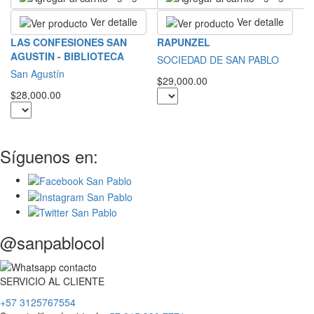
Ver detalle
Ver detalle
L
LAS CONFESIONES SAN
RAPUNZEL
AGUSTIN - BIBLIOTECA
S
SOCIEDAD DE SAN PABLO
San Agustín
$2
$29,000.00
$28,000.00
Síguenos en:
@sanpablocol
SERVICIO
AL
CLIENTE
+57 3125767554