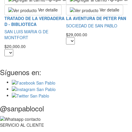
Ver detalle
Ver detalle
R
TRATADO DE LA VERDADERA
LA AVENTURA DE PETER PAN
E
D - BIBLIOTECA
SOCIEDAD DE SAN PABLO
G
SAN LUIS MARIA G DE
$29,000.00
MONTFORT
$2
$20,000.00
Síguenos en:
@sanpablocol
SERVICIO
AL
CLIENTE