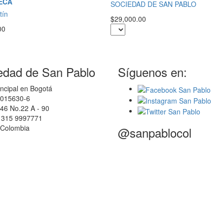
ECA
SOCIEDAD DE SAN PABLO
tín
$29,000.00
00
edad de San Pablo
Síguenos en:
ncipal en Bogotá
0015630-6
46 No.22 A - 90
7 315 9997771
 Colombia
@sanpablocol