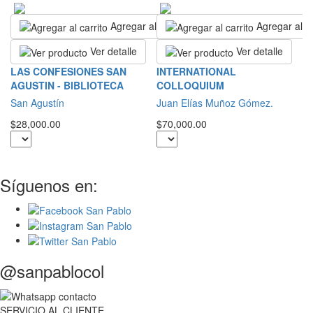
Agregar al carrito
Agregar al ca
Ver detalle
Ver detalle
R
LAS CONFESIONES SAN
INTERNATIONAL
AGUSTIN - BIBLIOTECA
COLLOQUIUM
S
San Agustín
Juan Elías Muñoz Gómez.
$2
$28,000.00
$70,000.00
Síguenos en:
@sanpablocol
SERVICIO
AL
CLIENTE