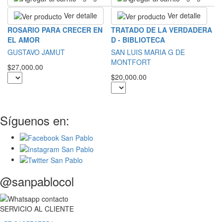
Ver detalle
Ver detalle
L
ROSARIO PARA CRECER EN
TRATADO DE LA VERDADERA
B
EL AMOR
D - BIBLIOTECA
T
GUSTAVO JAMUT
SAN LUIS MARIA G DE
MONTFORT
$1
$27,000.00
$20,000.00
Síguenos en:
@sanpablocol
SERVICIO
AL
CLIENTE