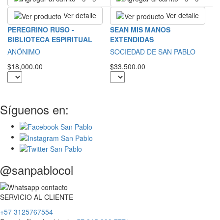
Ver detalle
Ver detalle
R
PEREGRINO RUSO -
SEAN MIS MANOS
E
BIBLIOTECA ESPIRITUAL
EXTENDIDAS
G
ANÓNIMO
SOCIEDAD DE SAN PABLO
$2
$18,000.00
$33,500.00
Síguenos en:
@sanpablocol
SERVICIO
AL
CLIENTE
+57 3125767554