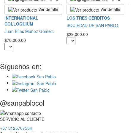
Ver detalle
Ver detalle
R
INTERNATIONAL
LOS TRES CERDITOS
COLLOQUIUM
S
SOCIEDAD DE SAN PABLO
Juan Elías Muñoz Gómez.
$2
$29,000.00
$70,000.00
Síguenos en:
@sanpablocol
SERVICIO
AL
CLIENTE
+57 3125767554