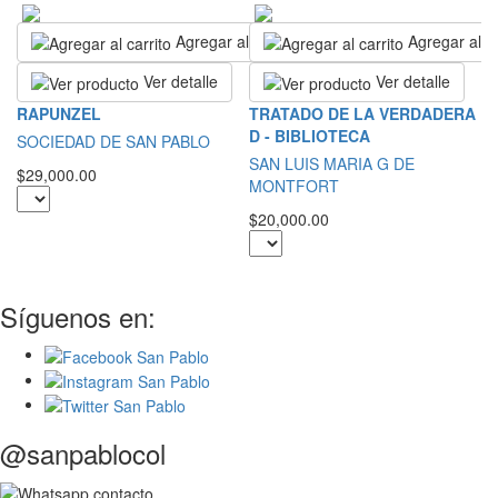
Agregar al carrito
Agregar al ca
Ver detalle
Ver detalle
L
RAPUNZEL
TRATADO DE LA VERDADERA
B
D - BIBLIOTECA
SOCIEDAD DE SAN PABLO
S
SAN LUIS MARIA G DE
$29,000.00
L
MONTFORT
$3
$20,000.00
Síguenos en:
@sanpablocol