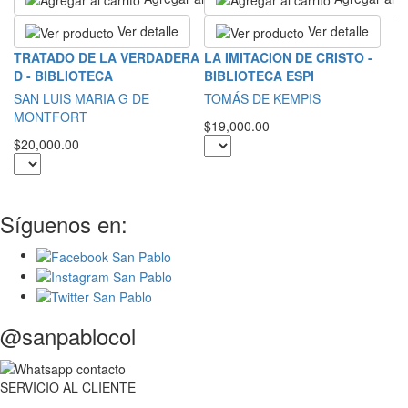
Ver detalle
Ver detalle
N
TRATADO DE LA VERDADERA
LA IMITACION DE CRISTO -
L
D - BIBLIOTECA
BIBLIOTECA ESPI
P
SAN LUIS MARIA G DE
TOMÁS DE KEMPIS
MONTFORT
$5
$19,000.00
$20,000.00
Síguenos en:
@sanpablocol
SERVICIO
AL
CLIENTE