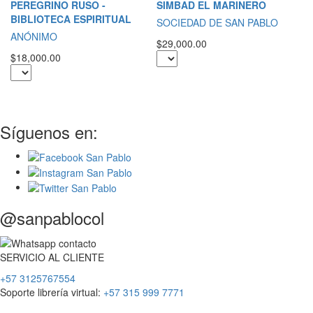
T
PEREGRINO RUSO -
SIMBAD EL MARINERO
E
BIBLIOTECA ESPIRITUAL
SOCIEDAD DE SAN PABLO
D
ANÓNIMO
$29,000.00
L
$18,000.00
$4
Síguenos en:
@sanpablocol
SERVICIO
AL
CLIENTE
+57 3125767554
Soporte librería virtual:
+57 315 999 7771