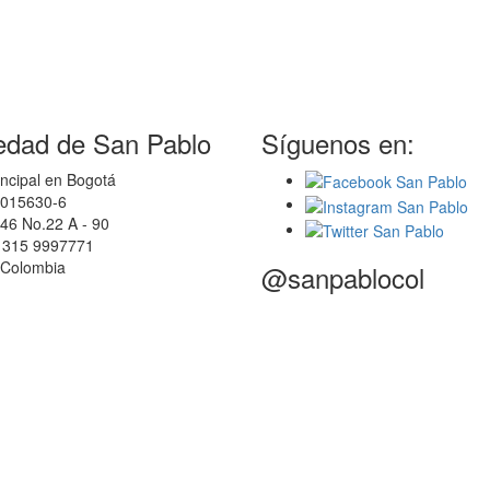
edad de San Pablo
Síguenos en:
ncipal en Bogotá
0015630-6
46 No.22 A - 90
7 315 9997771
 Colombia
@sanpablocol