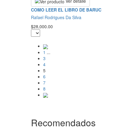
Ver detalle
COMO LEER EL LIBRO DE BARUC
Rafael Rodrigues Da Silva
$28,000.00
1
...
3
4
5
6
7
8
Recomendados