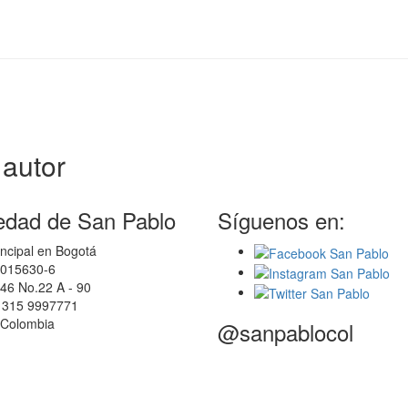
autor
edad de San Pablo
Síguenos en:
ncipal en Bogotá
0015630-6
46 No.22 A - 90
7 315 9997771
 Colombia
@sanpablocol