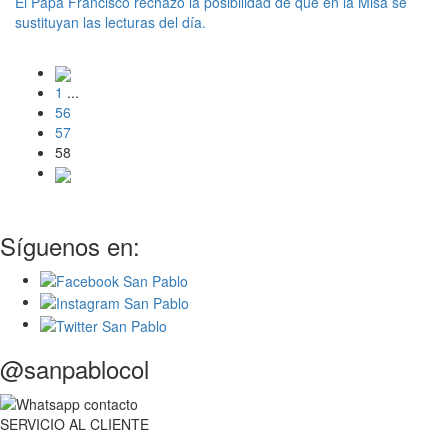
El Papa Francisco rechazó la posibilidad de que en la Misa se
sustituyan las lecturas del día.
1
...
56
57
58
Síguenos en:
@sanpablocol
SERVICIO
AL
CLIENTE