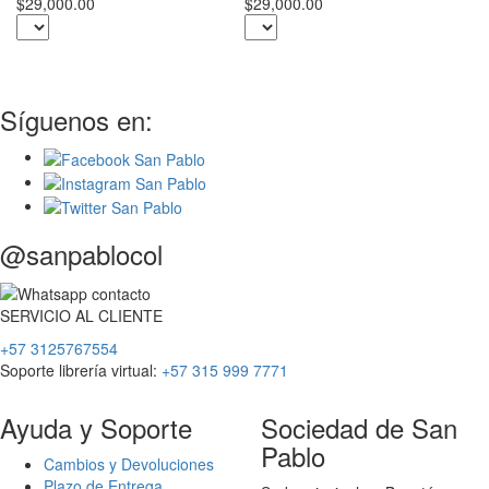
$2
$29,000.00
$29,000.00
Síguenos en:
@sanpablocol
SERVICIO
AL
CLIENTE
+57 3125767554
Soporte librería virtual:
+57 315 999 7771
Ayuda y Soporte
Sociedad de San
Pablo
Cambios y Devoluciones
Plazo de Entrega