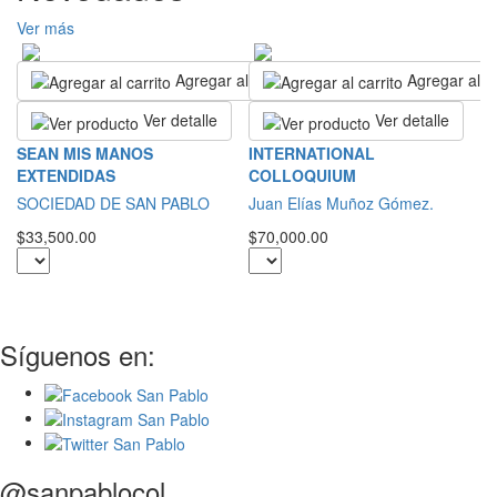
Ver más
Agregar al carrito
Agregar al ca
Ver detalle
Ver detalle
L
SEAN MIS MANOS
INTERNATIONAL
A
EXTENDIDAS
COLLOQUIUM
Sa
SOCIEDAD DE SAN PABLO
Juan Elías Muñoz Gómez.
$2
$33,500.00
$70,000.00
Síguenos en:
@sanpablocol