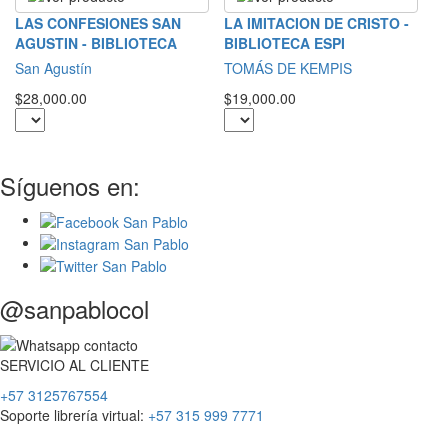
L
LAS CONFESIONES SAN
LA IMITACION DE CRISTO -
AGUSTIN - BIBLIOTECA
BIBLIOTECA ESPI
S
San Agustín
TOMÁS DE KEMPIS
$2
$28,000.00
$19,000.00
Síguenos en:
@sanpablocol
SERVICIO
AL
CLIENTE
+57 3125767554
Soporte librería virtual:
+57 315 999 7771