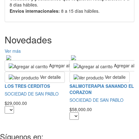
8 días hábiles.
Envíos internacionales:
8 a 15 días hábiles.
Novedades
Ver más
Agregar al carrito
Agregar al ca
Ver detalle
Ver detalle
L
LOS TRES CERDITOS
SALMOTERAPIA SANANDO EL
CORAZON
S
SOCIEDAD DE SAN PABLO
SOCIEDAD DE SAN PABLO
$2
$29,000.00
$58,000.00
Síguenos en: