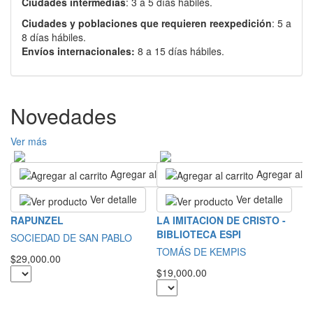
Ciudades intermedias
: 3 a 5 días hábiles.
Ciudades y poblaciones que requieren reexpedición
: 5 a
8 días hábiles.
Envíos internacionales:
8 a 15 días hábiles.
Novedades
Ver más
Agregar al carrito
Agregar al ca
Ver detalle
Ver detalle
L
RAPUNZEL
LA IMITACION DE CRISTO -
BIBLIOTECA ESPI
S
SOCIEDAD DE SAN PABLO
TOMÁS DE KEMPIS
$2
$29,000.00
$19,000.00