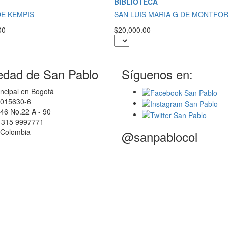
BIBLIOTECA
E KEMPIS
SAN LUIS MARIA G DE MONTFO
00
$20,000.00
edad de San Pablo
Síguenos en:
ncipal en Bogotá
0015630-6
46 No.22 A - 90
7 315 9997771
 Colombia
@sanpablocol