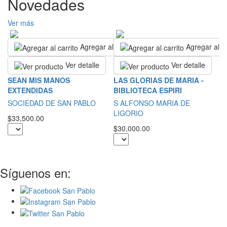
Novedades
Ver más
Agregar al carrito
Agregar al ca
Ver detalle
Ver detalle
T
SEAN MIS MANOS
LAS GLORIAS DE MARIA -
D
EXTENDIDAS
BIBLIOTECA ESPIRI
S
SOCIEDAD DE SAN PABLO
S ALFONSO MARIA DE
M
LIGORIO
$33,500.00
$2
$30,000.00
Síguenos en: