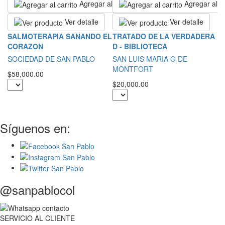
Agregar al carrito
Agregar al ca
Ver detalle
Ver detalle
L
SALMOTERAPIA SANANDO EL
TRATADO DE LA VERDADERA
A
CORAZON
D - BIBLIOTECA
Sa
SOCIEDAD DE SAN PABLO
SAN LUIS MARIA G DE
MONTFORT
$2
$58,000.00
$20,000.00
Síguenos en:
@sanpablocol
SERVICIO
AL
CLIENTE