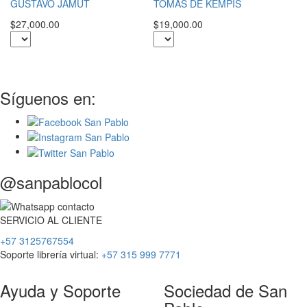
P
GUSTAVO JAMUT
TOMÁS DE KEMPIS
$5
$27,000.00
$19,000.00
Síguenos en:
@sanpablocol
SERVICIO
AL
CLIENTE
+57 3125767554
Soporte librería virtual:
+57 315 999 7771
Ayuda y Soporte
Sociedad de San