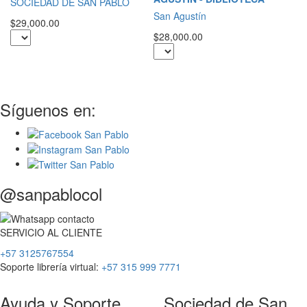
SOCIEDAD DE SAN PABLO
S
San Agustín
$29,000.00
M
$28,000.00
$2
Síguenos en:
@sanpablocol
SERVICIO
AL
CLIENTE
+57 3125767554
Soporte librería virtual:
+57 315 999 7771
Ayuda y Soporte
Sociedad de San