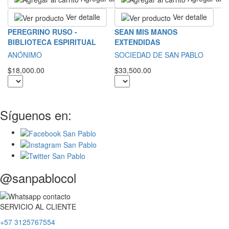
Ver detalle
Ver detalle
L
PEREGRINO RUSO -
SEAN MIS MANOS
B
BIBLIOTECA ESPIRITUAL
EXTENDIDAS
T
ANÓNIMO
SOCIEDAD DE SAN PABLO
$1
$18,000.00
$33,500.00
Síguenos en:
@sanpablocol
SERVICIO
AL
CLIENTE
+57 3125767554