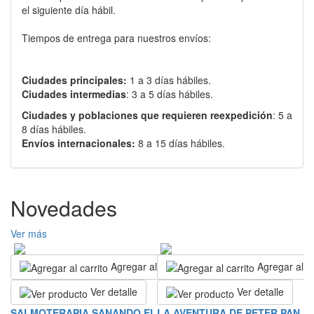
el siguiente día hábil.
Tiempos de entrega para nuestros envíos:
Ciudades principales:
1 a 3 días hábiles.
Ciudades intermedias
: 3 a 5 días hábiles.
Ciudades y poblaciones que requieren reexpedición
: 5 a
8 días hábiles.
Envíos internacionales:
8 a 15 días hábiles.
Novedades
Ver más
Agregar al carrito
Agregar al ca
Ver detalle
Ver detalle
L
SALMOTERAPIA SANANDO EL
LA AVENTURA DE PETER PAN