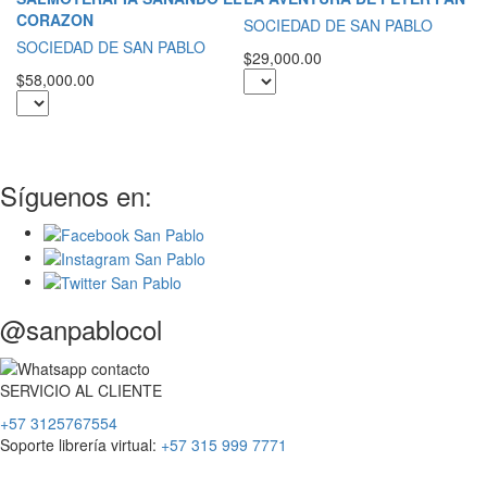
CORAZON
S
SOCIEDAD DE SAN PABLO
SOCIEDAD DE SAN PABLO
$2
$29,000.00
$58,000.00
Síguenos en:
@sanpablocol
SERVICIO
AL
CLIENTE
+57 3125767554
Soporte librería virtual:
+57 315 999 7771